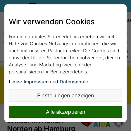
35€ Reisegutschein sichern.
Wir verwenden Cookies
Empfehlungen
Reiseziele
Reedereien
Wissens
Für ein optimales Seitenerlebnis erheben wir mit
Hilfe von Cookies Nutzungsinformationen, die wir
auch mit unseren Partnern teilen. Die Cookies sind
+49 228 3875 7256
Persönlich · Kostenlos · Täglich 08–22 Uhr
entweder für die Seitenfunktion notwendig, dienen
Analyse- und Marketingzwecken oder
personalisieren Ihr Benutzererlebnis.
Die von Ihnen aufgerufene Kreuzfahrt ist nicht mehr
buchbar.
Links:
Impressum
und
Datenschutz
Sie wurden daher auf den aktuellsten Termin
Einstellungen anzeigen
weitergeleitet.
Alle akzeptieren
Winter im hohen
Norden ab Hamburg