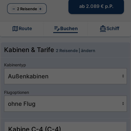
ab
2.089 €
p.P.
−
+
2 Reisende
Route
Buchen
Schiff
Kabinen & Tarife
2 Reisende | ändern
Kabinentyp
Flugoptionen
Kabine C-4 (C-4)