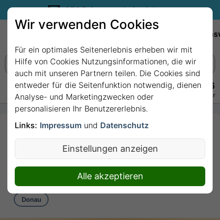
35€ Reisegutschein sichern.
Wir verwenden Cookies
Empfehlungen
Reiseziele
Reedereien
Wissens
Für ein optimales Seitenerlebnis erheben wir mit
Hilfe von Cookies Nutzungsinformationen, die wir
auch mit unseren Partnern teilen. Die Cookies sind
entweder für die Seitenfunktion notwendig, dienen
+49 228 3875 7256
Persönlich · Kostenlos · Täglich 08–22 Uhr
Analyse- und Marketingzwecken oder
personalisieren Ihr Benutzererlebnis.
Links:
Impressum
und
Datenschutz
7 Nächte - Donau
Rhapsody mit MS
Einstellungen anzeigen
Amadeus Amara
7 Nächte von/bis Passau
Alle akzeptieren
Donau