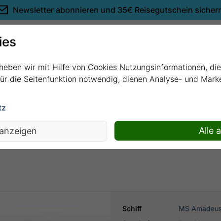
Newsletter abonnieren und
35€ Reisegutschein sicher
Empfehlungen
ies
rheben wir mit Hilfe von Cookies Nutzungsinformationen, di
 für die Seitenfunktion notwendig, dienen Analyse- und Mar
tz
 mit MS Amadeus Aurea
Alle 
 anzeigen
Schiff
MS Amadeus