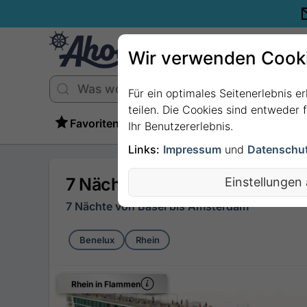
Wir verwenden Cook
Für ein optimales Seitenerlebnis e
teilen. Die Cookies sind entweder
Favoriten
Ihr Benutzererlebnis.
Links:
Impressum
und
Datenschu
7 Nächte - Rhein in Flammen
Einstellungen
7 Nächte von Basel bis Amsterdam
Benelux
Rhein
Rhein in Flammen