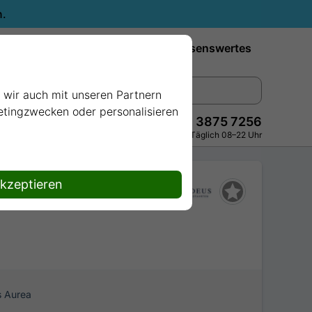
n.
Reiseziele
Reedereien
Wissenswertes
e wir auch mit unseren Partnern
ketingzwecken oder personalisieren
+49 228 3875 7256
Persönlich · Kostenlos · Täglich 08–22 Uhr
akzeptieren
 Aurea