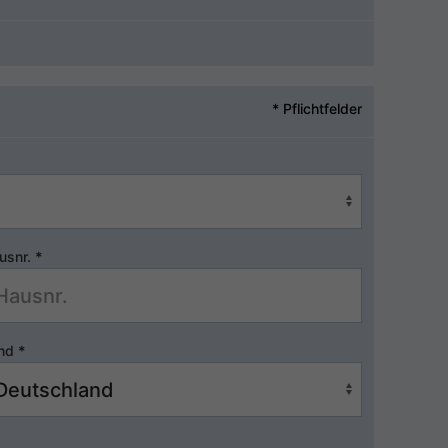
* Pflichtfelder
usnr.
*
nd
*