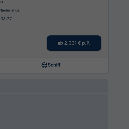
z)
Niederlande)
7.08.27
ab
2.031 €
p.P.
Schiff