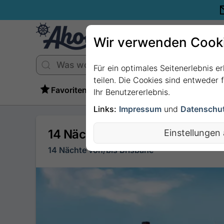
Wir verwenden Cook
Für ein optimales Seitenerlebnis e
teilen. Die Cookies sind entweder
Favoriten
Ihr Benutzererlebnis.
Links:
Impressum
und
Datenschu
14 Nächte - FAHRTEN - MEUTE
Einstellungen
14 Nächte von/bis Brisbane