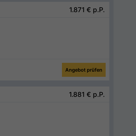
1.871 €
p.P.
Angebot prüfen
1.881 €
p.P.