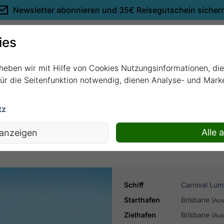
Newsletter abonnieren und
35€ Reisegutschein sicher
Empfehlungen
ies
rheben wir mit Hilfe von Cookies Nutzungsinformationen, di
 für die Seitenfunktion notwendig, dienen Analyse- und Mar
tz
REI AUF DER BOUNTY mit Carnival Lumi
Alle 
 anzeigen
Schiff
Carnival Lum
Starthafen
Brisbane
(Aus
Zielhafen
Brisbane
(Aus