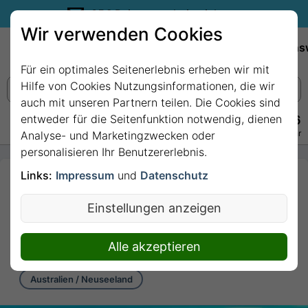
35€ Reisegutschein sichern.
Wir verwenden Cookies
Empfehlungen
Reiseziele
Reedereien
Wissens
Für ein optimales Seitenerlebnis erheben wir mit
Hilfe von Cookies Nutzungsinformationen, die wir
auch mit unseren Partnern teilen. Die Cookies sind
entweder für die Seitenfunktion notwendig, dienen
+49 228 3875 7256
Persönlich · Kostenlos · Täglich 08–22 Uhr
Analyse- und Marketingzwecken oder
personalisieren Ihr Benutzererlebnis.
Links:
Impressum
und
Datenschutz
4 Nächte - KÄNGURU-
INSEL mit Carnival
Einstellungen anzeigen
Adventure
4 Nächte von/bis Melbourne
Alle akzeptieren
Australien / Neuseeland