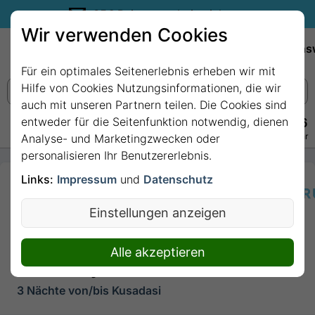
35€ Reisegutschein sichern.
Wir verwenden Cookies
Empfehlungen
Reiseziele
Reedereien
Wissens
Für ein optimales Seitenerlebnis erheben wir mit
Hilfe von Cookies Nutzungsinformationen, die wir
auch mit unseren Partnern teilen. Die Cookies sind
entweder für die Seitenfunktion notwendig, dienen
+49 228 3875 7256
Persönlich · Kostenlos · Täglich 08–22 Uhr
Analyse- und Marketingzwecken oder
personalisieren Ihr Benutzererlebnis.
Links:
Impressum
und
Datenschutz
3 Nächte -
Ägäische
Einstellungen anzeigen
Entdeckungsreise
mit Celestyal
Alle akzeptieren
Discovery
3 Nächte von/bis Kusadasi