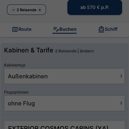
ab
570 €
p.P.
−
+
2 Reisende
Route
Buchen
Schiff
Kabinen & Tarife
2 Reisende | ändern
Kabinentyp
Flugoptionen
EXTERIOR COSMOS CABINS (XA)