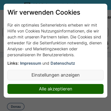
35€ Reisegutschein sichern.
Wir verwenden Cookies
Empfehlungen
Reiseziele
Reedereien
Wissens
Für ein optimales Seitenerlebnis erheben wir mit
Hilfe von Cookies Nutzungsinformationen, die wir
auch mit unseren Partnern teilen. Die Cookies sind
entweder für die Seitenfunktion notwendig, dienen
+49 228 3875 7256
Persönlich · Kostenlos · Täglich 08–22 Uhr
Analyse- und Marketingzwecken oder
personalisieren Ihr Benutzererlebnis.
Links:
Impressum
und
Datenschutz
7 Nächte - Donau
klassisch erleben -
Einstellungen anzeigen
2026 mit MS COMPASS
EMPRESS
Alle akzeptieren
7 Nächte von/bis Passau
Donau