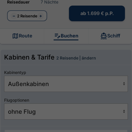
Reisedauer
7 Nächte
ab
1.699 €
p.P.
−
+
2 Reisende
Route
Buchen
Schiff
Kabinen & Tarife
2 Reisende | ändern
Kabinentyp
Flugoptionen