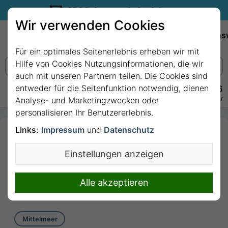
35€ Reisegutschein sichern.
Wir verwenden Cookies
Empfehlungen
Reiseziele
Reedereien
Wissens
Für ein optimales Seitenerlebnis erheben wir mit
Hilfe von Cookies Nutzungsinformationen, die wir
auch mit unseren Partnern teilen. Die Cookies sind
entweder für die Seitenfunktion notwendig, dienen
+49 228 3875 7256
Persönlich · Kostenlos · Täglich 08–22 Uhr
Analyse- und Marketingzwecken oder
personalisieren Ihr Benutzererlebnis.
Links:
Impressum
und
Datenschutz
10 Nächte Frankreich,
Italien, Spanien, Gibraltar
Einstellungen anzeigen
(Großbritannien), Marokko
mit Costa Fascinosa
Alle akzeptieren
10 Nächte von/bis Marseille
Mittelmeer