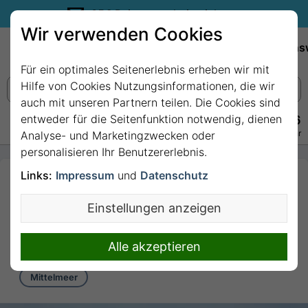
35€ Reisegutschein sichern.
Wir verwenden Cookies
Empfehlungen
Reiseziele
Reedereien
Wissens
Für ein optimales Seitenerlebnis erheben wir mit
Hilfe von Cookies Nutzungsinformationen, die wir
auch mit unseren Partnern teilen. Die Cookies sind
entweder für die Seitenfunktion notwendig, dienen
+49 228 3875 7256
Persönlich · Kostenlos · Täglich 08–22 Uhr
Analyse- und Marketingzwecken oder
personalisieren Ihr Benutzererlebnis.
Links:
Impressum
und
Datenschutz
7 Nächte - Spanien, Italien,
Frankreich mit Costa
Einstellungen anzeigen
Pacifica
7 Nächte von/bis Barcelona
Alle akzeptieren
Mittelmeer