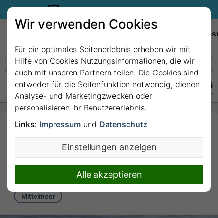
35€ Reisegutschein sichern.
Wir verwenden Cookies
Empfehlungen
Reiseziele
Reedereien
Wissens
Für ein optimales Seitenerlebnis erheben wir mit
Hilfe von Cookies Nutzungsinformationen, die wir
auch mit unseren Partnern teilen. Die Cookies sind
entweder für die Seitenfunktion notwendig, dienen
+49 228 3875 7256
Persönlich · Kostenlos · Täglich 08–22 Uhr
Analyse- und Marketingzwecken oder
personalisieren Ihr Benutzererlebnis.
Links:
Impressum
und
Datenschutz
7 Nächte - Spanien, Italien,
Frankreich mit Costa
Einstellungen anzeigen
Toscana
7 Nächte von/bis Barcelona
Alle akzeptieren
Mittelmeer