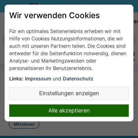
35€ Reisegutschein sichern.
Wir verwenden Cookies
Empfehlungen
Reiseziele
Reedereien
Wissens
Für ein optimales Seitenerlebnis erheben wir mit
Hilfe von Cookies Nutzungsinformationen, die wir
auch mit unseren Partnern teilen. Die Cookies sind
entweder für die Seitenfunktion notwendig, dienen
+49 228 3875 7256
Persönlich · Kostenlos · Täglich 08–22 Uhr
Analyse- und Marketingzwecken oder
personalisieren Ihr Benutzererlebnis.
Links:
Impressum
und
Datenschutz
7 Nächte - Griechenland,
Malta, Italien mit Costa
Einstellungen anzeigen
Serena
7 Nächte von/bis Piräus (Athen)
Alle akzeptieren
Mittelmeer