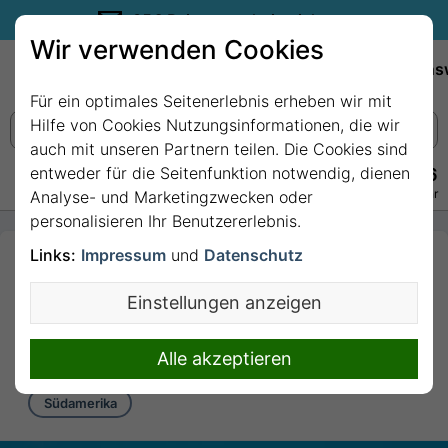
35€ Reisegutschein sichern.
Wir verwenden Cookies
Empfehlungen
Reiseziele
Reedereien
Wissens
Für ein optimales Seitenerlebnis erheben wir mit
Hilfe von Cookies Nutzungsinformationen, die wir
auch mit unseren Partnern teilen. Die Cookies sind
entweder für die Seitenfunktion notwendig, dienen
+49 228 3875 7256
Persönlich · Kostenlos · Täglich 08–22 Uhr
Analyse- und Marketingzwecken oder
personalisieren Ihr Benutzererlebnis.
Links:
Impressum
und
Datenschutz
8 Nächte - Argentinien,
Uruguay, Brasilien mit
Einstellungen anzeigen
Costa Serena
8 Nächte von/bis Buenos Aires
Alle akzeptieren
Südamerika