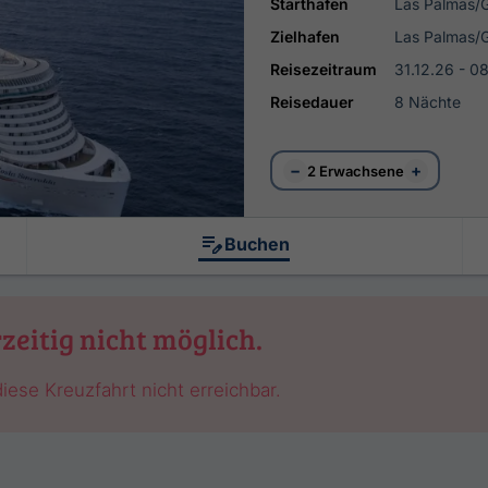
Starthafen
Las Palmas/
Zielhafen
Las Palmas/
Reisezeitraum
31.12.26 - 0
Reisedauer
8 Nächte
−
+
2 Erwachsene
Buchen
zeitig nicht möglich.
iese Kreuzfahrt nicht erreichbar.