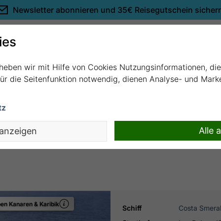
Newsletter abonnieren und
35€ Reisegutschein sicher
Empfehlungen
ies
rheben wir mit Hilfe von Cookies Nutzungsinformationen, di
 für die Seitenfunktion notwendig, dienen Analyse- und Mar
tz
adeira, Spanien mit Costa Smeralda
Alle 
 anzeigen
en Kanaren & Karibik
Schiff
Costa Smera