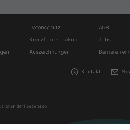
Datenschutz
AGB
Kreuzfahrt-Lexikon
Jobs
ngen
Auszeichnungen
Barrierefreih
Kontakt
New
litäten der Reederei ab