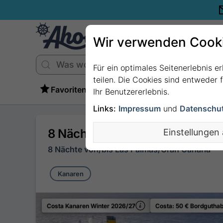
Wir verwenden Cook
Für ein optimales Seitenerlebnis e
teilen. Die Cookies sind entweder
Favoriten
Ihr Benutzererlebnis.
Links:
Impressum
und
Datenschu
8 Nächte Kanaren (Spanien), M
Einstellungen
8 Nächte von/bis Las Palmas/Gran Canaria
Kanaren
Costa Kanaren Winter 2026/27
Costa: 50 € Bordguthab