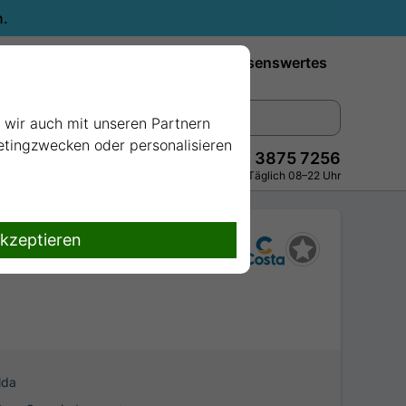
n.
Reiseziele
Reedereien
Wissenswertes
e wir auch mit unseren Partnern
ketingzwecken oder personalisieren
+49 228 3875 7256
Persönlich · Kostenlos · Täglich 08–22 Uhr
akzeptieren
lda