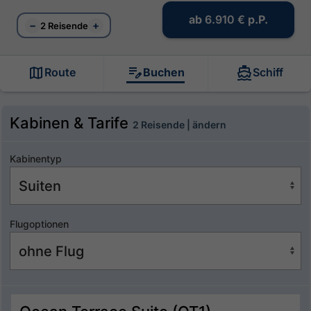
ab
6.910 €
p.P.
−
+
2 Reisende
Route
Buchen
Schiff
Kabinen & Tarife
2 Reisende | ändern
Kabinentyp
Flugoptionen