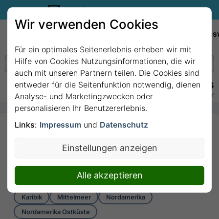
35€ Reisegutschein sichern.
Wir verwenden Cookies
Empfehlungen
Reiseziele
Reedereien
Wissens
Für ein optimales Seitenerlebnis erheben wir mit
Hilfe von Cookies Nutzungsinformationen, die wir
auch mit unseren Partnern teilen. Die Cookies sind
entweder für die Seitenfunktion notwendig, dienen
+49 228 3875 7256
Persönlich · Kostenlos · Täglich 08–22 Uhr
Analyse- und Marketingzwecken oder
personalisieren Ihr Benutzererlebnis.
Links:
Impressum
und
Datenschutz
16 Nächte -
Entdeckungsreise über den
Einstellungen anzeigen
Atlantik. mit EXPLORA I
16 Nächte von Barcelona bis Miami
Alle akzeptieren
Karibik
Mittelmeer
Nordamerika
Nordamerika Ostküste