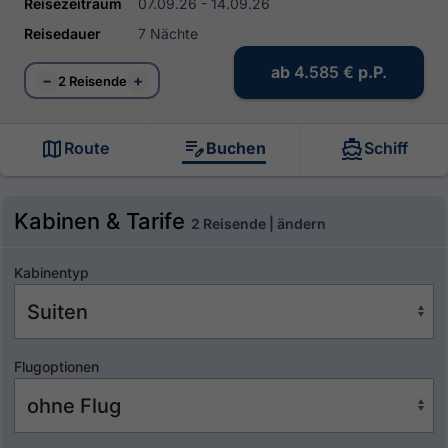
Reisezeitraum
07.09.26 - 14.09.26
Reisedauer
7 Nächte
ab
4.585 €
p.P.
−
+
2 Reisende
Route
Buchen
Schiff
Kabinen & Tarife
2 Reisende | ändern
Kabinentyp
Flugoptionen