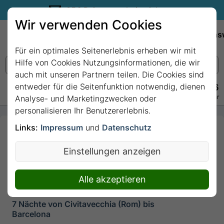
35€ Reisegutschein sichern.
Wir verwenden Cookies
Empfehlungen
Reiseziele
Reedereien
Wissens
Für ein optimales Seitenerlebnis erheben wir mit
Hilfe von Cookies Nutzungsinformationen, die wir
auch mit unseren Partnern teilen. Die Cookies sind
entweder für die Seitenfunktion notwendig, dienen
+49 228 3875 7256
Persönlich · Kostenlos · Täglich 08–22 Uhr
Analyse- und Marketingzwecken oder
personalisieren Ihr Benutzererlebnis.
Links:
Impressum
und
Datenschutz
7 Nächte - Mediterranes
Küstenflair: Von der Ewigen
Einstellungen anzeigen
Stadt nach Gaudís
Meisterwerken mit
Alle akzeptieren
EXPLORA I
7 Nächte von Civitavecchia (Rom) bis
Barcelona