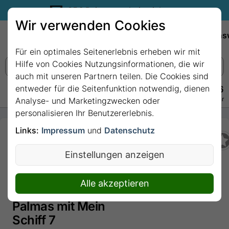
35€ Reisegutschein sichern.
Wir verwenden Cookies
Empfehlungen
Reiseziele
Reedereien
Wissens
Für ein optimales Seitenerlebnis erheben wir mit
Hilfe von Cookies Nutzungsinformationen, die wir
auch mit unseren Partnern teilen. Die Cookies sind
entweder für die Seitenfunktion notwendig, dienen
+49 228 3875 7256
Persönlich · Kostenlos · Täglich 08–22 Uhr
Analyse- und Marketingzwecken oder
personalisieren Ihr Benutzererlebnis.
Links:
Impressum
und
Datenschutz
14 Nächte -
Kanaren,
Einstellungen anzeigen
Madeira und
marokkanisches
Alle akzeptieren
Flair - ab/bis Las
Palmas mit Mein
Schiff 7