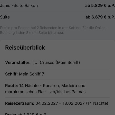
Junior-Suite Balkon
ab
5.829 €
p.P.
Suite
ab
6.679 €
p.P.
Preise pro Person bei 2 Reisenden in der Kabine. Für die Online-
Buchung laden Sie die Seite bitte neu.
Reiseüberblick
Veranstalter:
TUI Cruises (Mein Schiff)
Schiff:
Mein Schiff 7
Route:
14 Nächte - Kanaren, Madeira und
marokkanisches Flair - ab/bis Las Palmas
Reisezeitraum:
04.02.2027 – 18.02.2027 (14 Nächte)
Preis:
ab 1.929 € p.P.