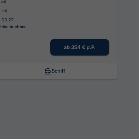
ien)
lien)
8.03.27
rmine buchbar
ab
354 €
p.P.
Schiff