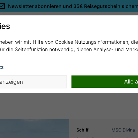
Newsletter abonnieren und
35€ Reisegutschein sicher
Empfehlungen
ies
rheben wir mit Hilfe von Cookies Nutzungsinformationen, di
 für die Seitenfunktion notwendig, dienen Analyse- und Mar
tz
 bis Maceió mit MSC Divina
Alle 
 anzeigen
Schiff
MSC Divina