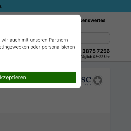
n.
Reiseziele
Reedereien
Wissenswertes
e wir auch mit unseren Partnern
ketingzwecken oder personalisieren
+49 228 3875 7256
Persönlich · Kostenlos · Täglich 08–22 Uhr
akzeptieren