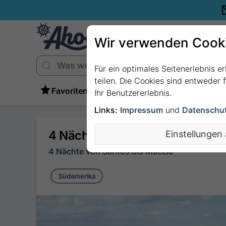
Wir verwenden Cook
Für ein optimales Seitenerlebnis e
teilen. Die Cookies sind entweder
Favoriten
Ihr Benutzererlebnis.
Links:
Impressum
und
Datenschu
4 Nächte Südamerika ab Santos
Einstellungen
4 Nächte von Santos bis Maceió
Südamerika