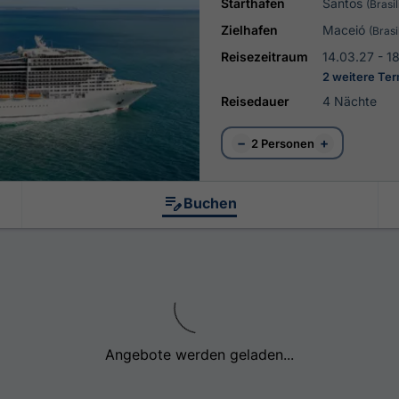
Starthafen
Santos
(Brasil
Zielhafen
Maceió
(Brasi
Reisezeitraum
14.03.27 - 1
2 weitere Te
Reisedauer
4 Nächte
−
+
2 Personen
Buchen
Angebote werden geladen...