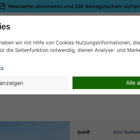
Newsletter abonnieren und
35€ Reisegutschein sicher
Empfehlungen
ies
rheben wir mit Hilfe von Cookies Nutzungsinformationen, di
 für die Seitenfunktion notwendig, dienen Analyse- und Mar
tz
ai mit MSC Bellissima
Alle 
 anzeigen
Schiff
MSC Bellissi