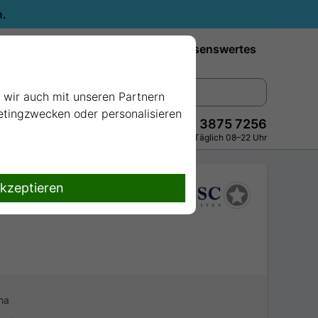
n.
Reiseziele
Reedereien
Wissenswertes
e wir auch mit unseren Partnern
ketingzwecken oder personalisieren
+49 228 3875 7256
Persönlich · Kostenlos · Täglich 08–22 Uhr
akzeptieren
ma