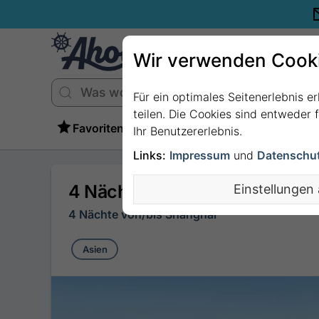
Wir verwenden Cook
Für ein optimales Seitenerlebnis e
teilen. Die Cookies sind entweder
Favoriten
Ihr Benutzererlebnis.
Links:
Impressum
und
Datenschu
4 Nächte Asien ab/bis Shangh
Einstellungen
4 Nächte von/bis Shanghai
Asien