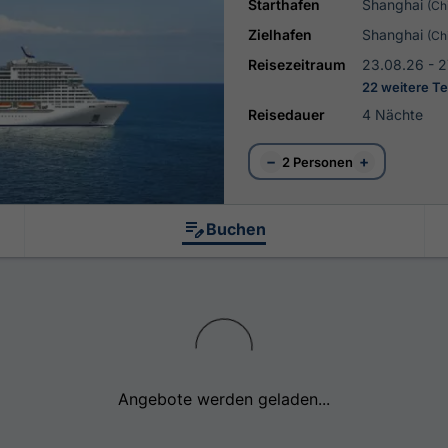
Starthafen
Shanghai
(Ch
Zielhafen
Shanghai
(Ch
Reisezeitraum
23.08.26 - 2
22 weitere T
Reisedauer
4 Nächte
−
+
2 Personen
Buchen
Angebote werden geladen...