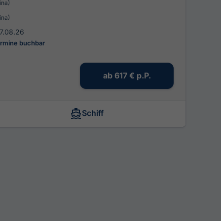
ina)
ina)
7.08.26
ermine buchbar
ab
617 €
p.P.
Schiff