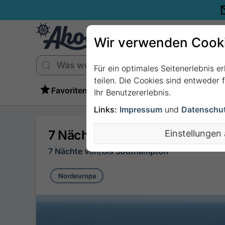
Wir verwenden Cook
Für ein optimales Seitenerlebnis e
teilen. Die Cookies sind entweder
Favoriten
Ihr Benutzererlebnis.
Links:
Impressum
und
Datenschu
7 Nächte Nordeuropa ab/bis 
Einstellungen
7 Nächte von/bis Southampton
Nordeuropa