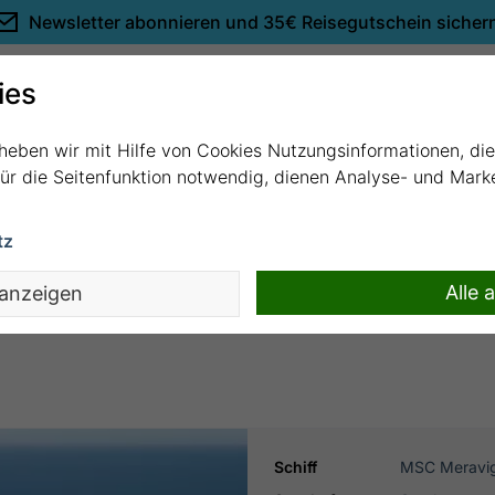
Newsletter abonnieren und
35€ Reisegutschein sicher
Empfehlungen
ies
rheben wir mit Hilfe von Cookies Nutzungsinformationen, di
 für die Seitenfunktion notwendig, dienen Analyse- und Mar
tz
Southampton mit MSC Meraviglia
Alle 
 anzeigen
Schiff
MSC Meravig