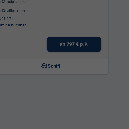
n
(Großbritannien)
n
(Großbritannien)
.11.27
ermine buchbar
ab
797 €
p.P.
Schiff