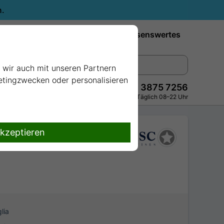
n.
Reiseziele
Reedereien
Wissenswertes
e wir auch mit unseren Partnern
ketingzwecken oder personalisieren
+49 228 3875 7256
Persönlich · Kostenlos · Täglich 08–22 Uhr
akzeptieren
lia