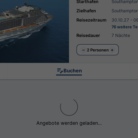
Starthafen
Southampto
Zielhafen
Southampto
Reisezeitraum
30.10.27 - 06
76 weitere T
Reisedauer
7 Nächte
−
+
2 Personen
Buchen
Angebote werden geladen...