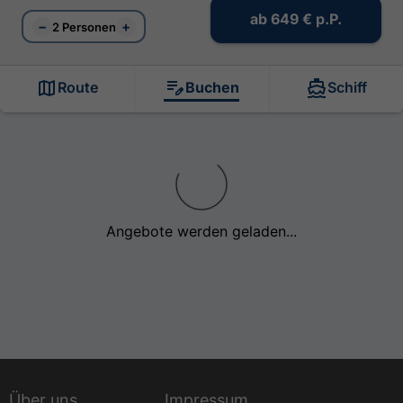
ab
649 €
p.P.
−
+
2 Personen
Route
Buchen
Schiff
Angebote werden geladen...
Über uns
Impressum