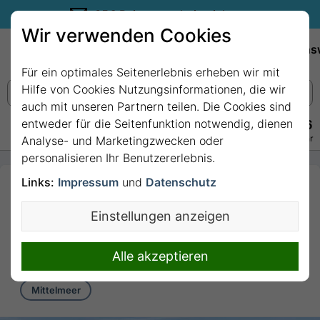
35€ Reisegutschein sichern.
Wir verwenden Cookies
Empfehlungen
Reiseziele
Reedereien
Wissens
Für ein optimales Seitenerlebnis erheben wir mit
Hilfe von Cookies Nutzungsinformationen, die wir
auch mit unseren Partnern teilen. Die Cookies sind
entweder für die Seitenfunktion notwendig, dienen
+49 228 3875 7256
Persönlich · Kostenlos · Täglich 08–22 Uhr
Analyse- und Marketingzwecken oder
personalisieren Ihr Benutzererlebnis.
Links:
Impressum
und
Datenschutz
7 Nächte Mittelmeer
ab/bis Neapel mit
Einstellungen anzeigen
MSC Virtuosa
7 Nächte von/bis Neapel
Alle akzeptieren
Mittelmeer