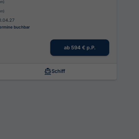
en)
en)
0.04.27
Termine buchbar
ab
594 €
p.P.
Schiff