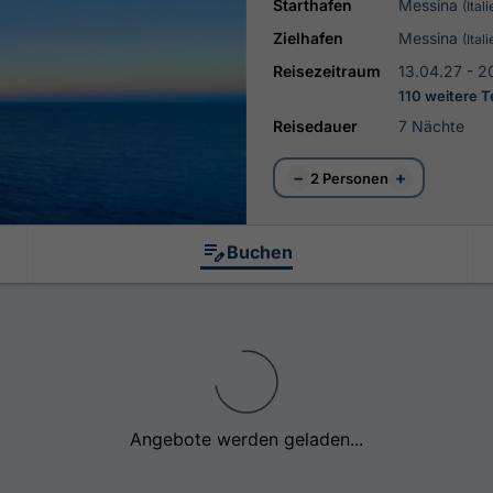
Starthafen
Messina
(Itali
Zielhafen
Messina
(Itali
Reisezeitraum
13.04.27 - 2
110 weitere 
Reisedauer
7 Nächte
−
+
2 Personen
Buchen
Angebote werden geladen...