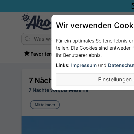
Wir verwenden Cook
Für ein optimales Seitenerlebnis e
teilen. Die Cookies sind entweder
Favoriten
Ihr Benutzererlebnis.
Links:
Impressum
und
Datenschu
7 Nächte Mittelmeer ab/bis M
Einstellungen
7 Nächte von/bis Messina
Mittelmeer