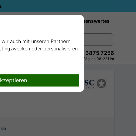
n.
Reiseziele
Reedereien
Wissenswertes
e wir auch mit unseren Partnern
ketingzwecken oder personalisieren
+49 228 3875 7256
Persönlich · Kostenlos · Täglich 08–22 Uhr
akzeptieren
sia