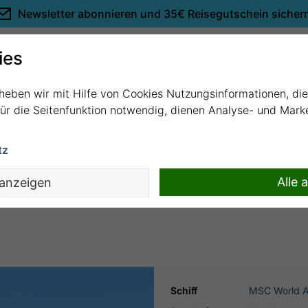
Newsletter abonnieren und
35€ Reisegutschein sicher
Empfehlungen
ies
rheben wir mit Hilfe von Cookies Nutzungsinformationen, di
 für die Seitenfunktion notwendig, dienen Analyse- und Mar
tz
essina mit MSC World Asia
Alle 
 anzeigen
Schiff
MSC World A