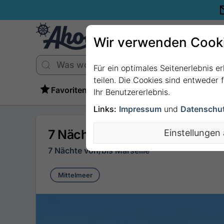
Wir verwenden Cook
Für ein optimales Seitenerlebnis e
teilen. Die Cookies sind entweder
Favoriten
Ihr Benutzererlebnis.
Links:
Impressum
und
Datenschu
7 Nächte Mittelmeer ab/bis Ma
Einstellungen
7 Nächte von/bis Marseille
Mittelmeer