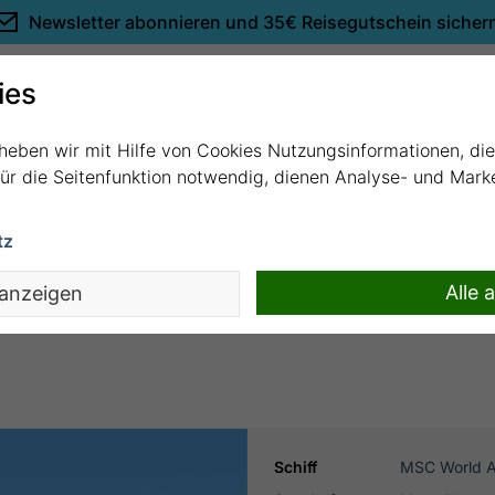
Newsletter abonnieren und
35€ Reisegutschein sicher
Empfehlungen
ies
rheben wir mit Hilfe von Cookies Nutzungsinformationen, di
 für die Seitenfunktion notwendig, dienen Analyse- und Mar
tz
rseille mit MSC World Asia
Alle 
 anzeigen
Schiff
MSC World A