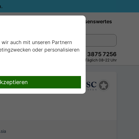
n.
Reiseziele
Reedereien
Wissenswertes
e wir auch mit unseren Partnern
ketingzwecken oder personalisieren
+49 228 3875 7256
Persönlich · Kostenlos · Täglich 08–22 Uhr
akzeptieren
sia