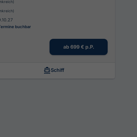
nkreich)
nkreich)
9.10.27
Termine buchbar
ab
699 €
p.P.
Schiff