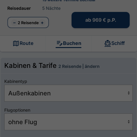
Reisedauer
5 Nächte
ab
969 €
p.P.
−
+
2 Reisende
Route
Buchen
Schiff
Kabinen & Tarife
2 Reisende | ändern
Kabinentyp
Flugoptionen