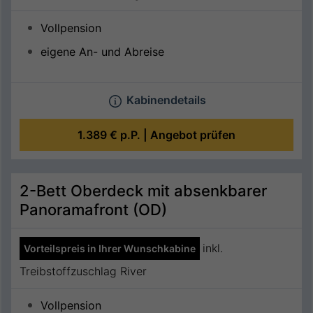
Vollpension
eigene An- und Abreise
Kabinendetails
1.389 €
p.P. |
Angebot prüfen
2-Bett Oberdeck mit absenkbarer
Panoramafront (OD)
inkl.
Vorteilspreis in Ihrer Wunschkabine
Treibstoffzuschlag River
Vollpension