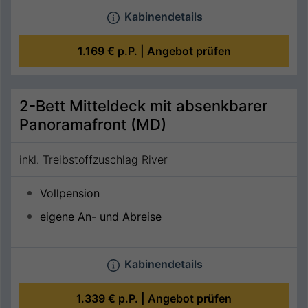
Kabinendetails
1.169 €
p.P. |
Angebot prüfen
2-Bett Mitteldeck mit absenkbarer
Panoramafront (MD)
inkl. Treibstoffzuschlag River
Vollpension
eigene An- und Abreise
Kabinendetails
1.339 €
p.P. |
Angebot prüfen