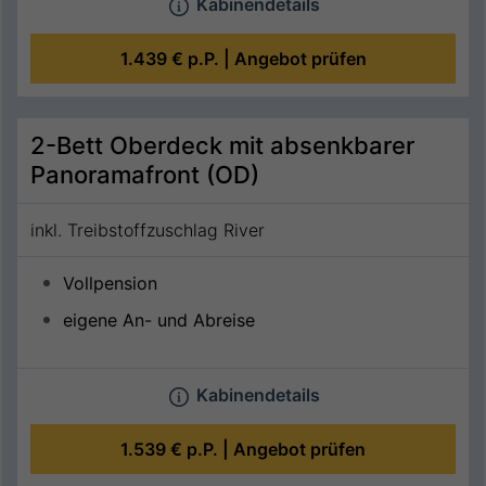
Kabinendetails
1.439 €
p.P. |
Angebot prüfen
2-Bett Oberdeck mit absenkbarer
Panoramafront (OD)
inkl. Treibstoffzuschlag River
Vollpension
eigene An- und Abreise
Kabinendetails
1.539 €
p.P. |
Angebot prüfen