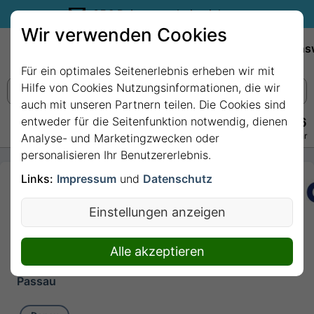
35€ Reisegutschein sichern.
Wir verwenden Cookies
Empfehlungen
Reiseziele
Reedereien
Wissens
Für ein optimales Seitenerlebnis erheben wir mit
Hilfe von Cookies Nutzungsinformationen, die wir
auch mit unseren Partnern teilen. Die Cookies sind
entweder für die Seitenfunktion notwendig, dienen
+49 228 3875 7256
Persönlich · Kostenlos · Täglich 08–22 Uhr
Analyse- und Marketingzwecken oder
personalisieren Ihr Benutzererlebnis.
Links:
Impressum
und
Datenschutz
5 Nächte -
Wohlfühlen mit
Einstellungen anzeigen
Donaupanorama
mit nickoSpirit
Alle akzeptieren
5 Nächte von/bis
Passau