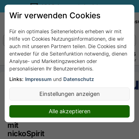
35€ Reisegutschein sichern.
Wir verwenden Cookies
Empfehlungen
Reiseziele
Reedereien
Wissens
Für ein optimales Seitenerlebnis erheben wir mit
Hilfe von Cookies Nutzungsinformationen, die wir
auch mit unseren Partnern teilen. Die Cookies sind
entweder für die Seitenfunktion notwendig, dienen
+49 228 3875 7256
Persönlich · Kostenlos · Täglich 08–22 Uhr
Analyse- und Marketingzwecken oder
personalisieren Ihr Benutzererlebnis.
Links:
Impressum
und
Datenschutz
7 Nächte -
Hartelijk
Einstellungen anzeigen
Welkom
am
Alle akzeptieren
Ijsselmeer
mit
nickoSpirit