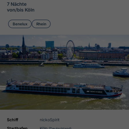
7 Nächte
von/bis Köln
Benelux
Rhein
Schiff
nickoSpirit
Starthafen
Köln
(Deutschland)