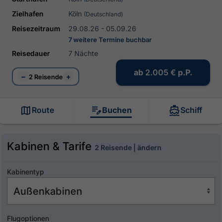
Zielhafen
Köln
(Deutschland)
Reisezeitraum
29.08.26 - 05.09.26
7 weitere Termine buchbar
Reisedauer
7 Nächte
ab
2.005 €
p.P.
−
+
2 Reisende
Route
Buchen
Schiff
Kabinen & Tarife
2 Reisende | ändern
Kabinentyp
Flugoptionen