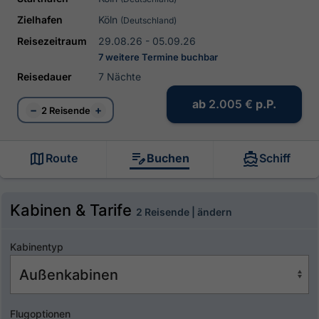
Zielhafen
Köln
(Deutschland)
Reisezeitraum
29.08.26 - 05.09.26
7 weitere Termine buchbar
Reisedauer
7 Nächte
ab
2.005 €
p.P.
−
+
2 Reisende
Route
Buchen
Schiff
Kabinen & Tarife
2 Reisende | ändern
Kabinentyp
Flugoptionen