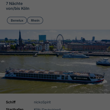
7 Nächte
von/bis Köln
Benelux
Rhein
Schiff
nickoSpirit
Starthafen
Köln
(Deutschland)