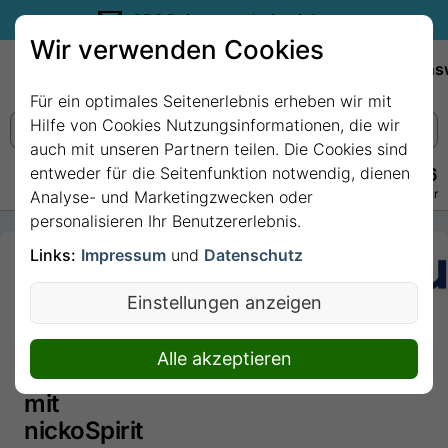
35€ Reisegutschein sichern.
Wir verwenden Cookies
Empfehlungen
Reiseziele
Reedereien
Wissens
Für ein optimales Seitenerlebnis erheben wir mit
Hilfe von Cookies Nutzungsinformationen, die wir
auch mit unseren Partnern teilen. Die Cookies sind
entweder für die Seitenfunktion notwendig, dienen
+49 228 3875 7256
Persönlich · Kostenlos · Täglich 08–22 Uhr
Analyse- und Marketingzwecken oder
personalisieren Ihr Benutzererlebnis.
Links:
Impressum
und
Datenschutz
7 Nächte -
Hartelijk
Einstellungen anzeigen
Welkom
am
Alle akzeptieren
Ijsselmeer
mit
nickoSpirit