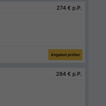
274 €
p.P.
Angebot prüfen
284 €
p.P.