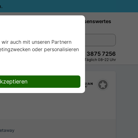
n.
Reiseziele
Reedereien
Wissenswertes
e wir auch mit unseren Partnern
ketingzwecken oder personalisieren
+49 228 3875 7256
Persönlich · Kostenlos · Täglich 08–22 Uhr
akzeptieren
Getaway