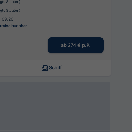
igte Staaten)
igte Staaten)
8.09.26
ermine buchbar
ab
274 €
p.P.
Schiff