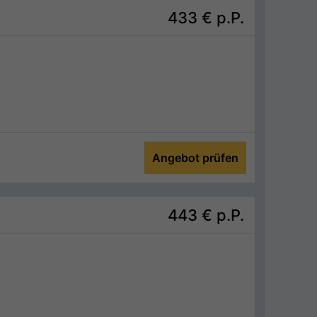
433 €
p.P.
Angebot prüfen
443 €
p.P.