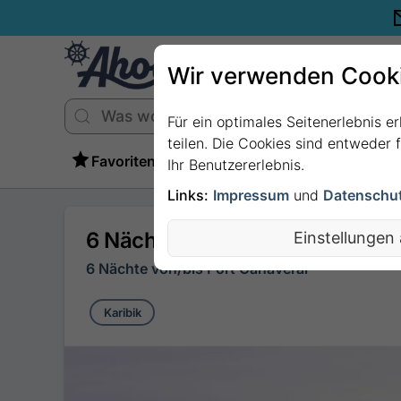
Wir verwenden Cook
Für ein optimales Seitenerlebnis e
teilen. Die Cookies sind entweder
Favoriten
Ihr Benutzererlebnis.
Links:
Impressum
und
Datenschu
6 Nächte - KREUZFAHRT IN DER
Einstellungen
6 Nächte von/bis Port Canaveral
Karibik