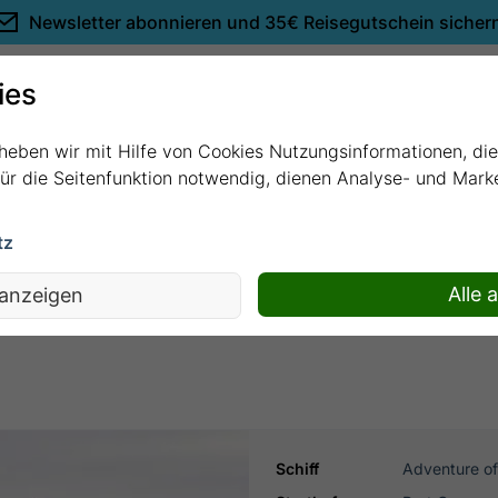
Newsletter abonnieren und
35€ Reisegutschein sicher
Empfehlungen
ies
rheben wir mit Hilfe von Cookies Nutzungsinformationen, di
 für die Seitenfunktion notwendig, dienen Analyse- und Mar
tz
 WESTLICHEN KARIBIK mit Adventure o
Alle 
 anzeigen
Schiff
Adventure of