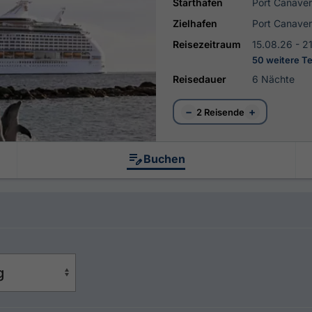
Starthafen
Port Canave
Zielhafen
Port Canave
Reisezeitraum
15.08.26 - 2
50 weitere T
Reisedauer
6 Nächte
−
+
2 Reisende
Buchen