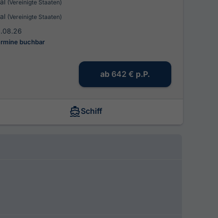
ral
(Vereinigte Staaten)
ral
(Vereinigte Staaten)
1.08.26
ermine buchbar
ab
642 €
p.P.
Schiff