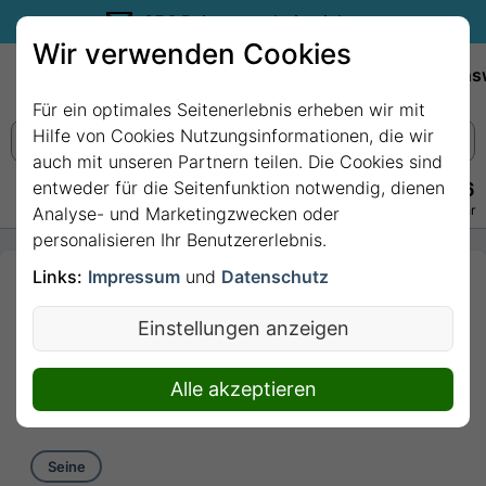
35€ Reisegutschein sichern.
Wir verwenden Cookies
Empfehlungen
Reiseziele
Reedereien
Wissens
Für ein optimales Seitenerlebnis erheben wir mit
Hilfe von Cookies Nutzungsinformationen, die wir
auch mit unseren Partnern teilen. Die Cookies sind
entweder für die Seitenfunktion notwendig, dienen
+49 228 3875 7256
Persönlich · Kostenlos · Täglich 08–22 Uhr
Analyse- und Marketingzwecken oder
personalisieren Ihr Benutzererlebnis.
Links:
Impressum
und
Datenschutz
7 Nächte - Entlang
der Seine zum
Einstellungen anzeigen
Ärmelkanal mit
Swiss Pearl
Alle akzeptieren
7 Nächte von/bis Paris
Seine