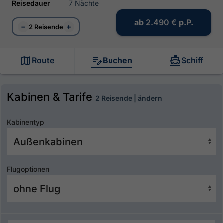
Reisedauer
7 Nächte
ab
2.490 €
p.P.
−
+
2 Reisende
Route
Buchen
Schiff
Kabinen & Tarife
2 Reisende | ändern
Kabinentyp
Flugoptionen