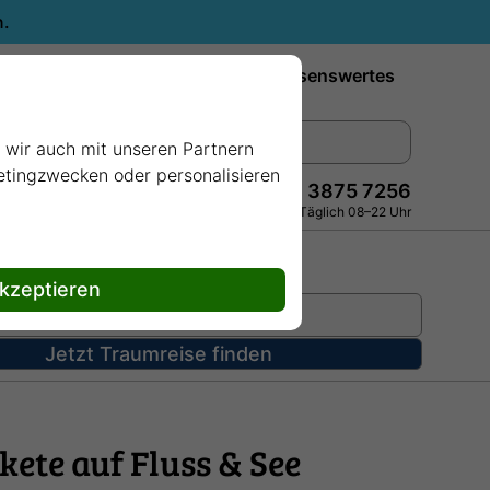
n.
Reiseziele
Reedereien
Wissenswertes
e wir auch mit unseren Partnern
ketingzwecken oder personalisieren
+49 228 3875 7256
Persönlich · Kostenlos · Täglich 08–22 Uhr
akzeptieren
Jetzt Traumreise finden
kete auf Fluss & See