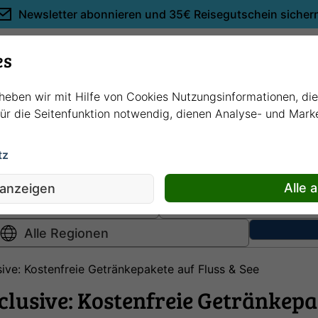
Newsletter abonnieren und
35€ Reisegutschein sicher
Empfehlungen
es
rheben wir mit Hilfe von Cookies Nutzungsinformationen, di
 für die Seitenfunktion notwendig, dienen Analyse- und Mar
tz
Hochsee
kreuzfahrten
Fluss
kreuzfahrten
Alle 
 anzeigen
usive: Kostenfreie Getränkepakete auf Fluss & See
nclusive: Kostenfreie Getränkepa