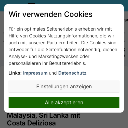
35€ Reisegutschein sichern.
Wir verwenden Cookies
Empfehlungen
Reiseziele
Reedereien
Wissens
Für ein optimales Seitenerlebnis erheben wir mit
Hilfe von Cookies Nutzungsinformationen, die wir
auch mit unseren Partnern teilen. Die Cookies sind
entweder für die Seitenfunktion notwendig, dienen
+49 228 3875 7256
Persönlich · Kostenlos · Täglich 08–22 Uhr
Analyse- und Marketingzwecken oder
personalisieren Ihr Benutzererlebnis.
Links:
Impressum
und
Datenschutz
100 Nächte USA, Hawaii,
Polynesien, Fidschi-Inseln,
Einstellungen anzeigen
Australien, Japan,
Südkorea, Taiwan, China,
Alle akzeptieren
Vietnam, Singapur,
Malaysia, Sri Lanka mit
Costa Deliziosa