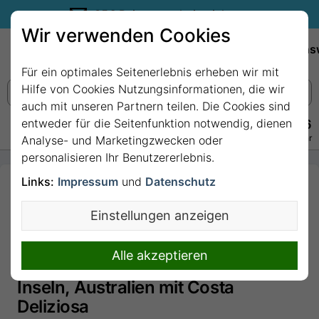
35€ Reisegutschein sichern.
Wir verwenden Cookies
Empfehlungen
Reiseziele
Reedereien
Wissens
Für ein optimales Seitenerlebnis erheben wir mit
Hilfe von Cookies Nutzungsinformationen, die wir
auch mit unseren Partnern teilen. Die Cookies sind
entweder für die Seitenfunktion notwendig, dienen
+49 228 3875 7256
Persönlich · Kostenlos · Täglich 08–22 Uhr
Analyse- und Marketingzwecken oder
personalisieren Ihr Benutzererlebnis.
Links:
Impressum
und
Datenschutz
138 Nächte Italien,
Frankreich, Spanien,
Einstellungen anzeigen
Portugal, Azoren, USA,
Florida, Mexiko, USA,
Alle akzeptieren
Hawaii, Polynesien, Fidschi-
Inseln, Australien mit Costa
Deliziosa