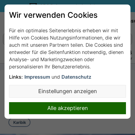
35€ Reisegutschein sichern.
Wir verwenden Cookies
Empfehlungen
Reiseziele
Reedereien
Wissens
Für ein optimales Seitenerlebnis erheben wir mit
Hilfe von Cookies Nutzungsinformationen, die wir
auch mit unseren Partnern teilen. Die Cookies sind
entweder für die Seitenfunktion notwendig, dienen
+49 228 3875 7256
Persönlich · Kostenlos · Täglich 08–22 Uhr
Analyse- und Marketingzwecken oder
personalisieren Ihr Benutzererlebnis.
Links:
Impressum
und
Datenschutz
3 Nächte Karibik
ab/bis Port Canaveral
Einstellungen anzeigen
mit MSC Seashore
3 Nächte von/bis Port Canaveral
Alle akzeptieren
Karibik