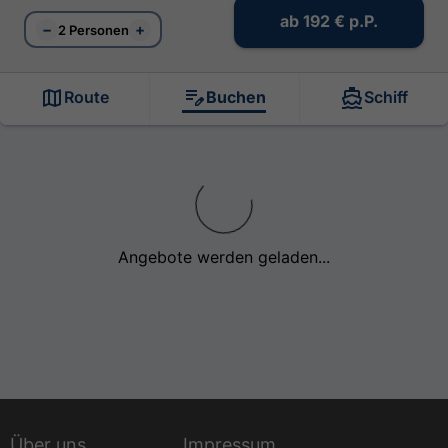
ab
192 €
p.P.
−
+
2 Personen
Route
Buchen
Schiff
Angebote werden geladen...
Über uns
Impressum