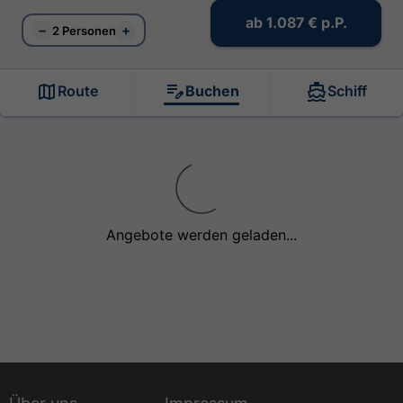
ab
1.087 €
p.P.
−
+
2 Personen
Route
Buchen
Schiff
Angebote werden geladen...