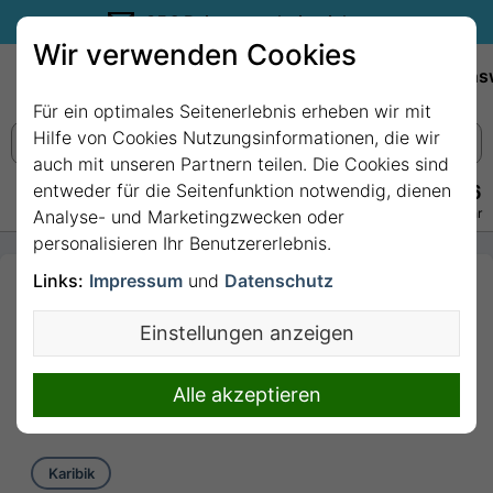
35€ Reisegutschein sichern.
Wir verwenden Cookies
Empfehlungen
Reiseziele
Reedereien
Wissens
Für ein optimales Seitenerlebnis erheben wir mit
Hilfe von Cookies Nutzungsinformationen, die wir
auch mit unseren Partnern teilen. Die Cookies sind
entweder für die Seitenfunktion notwendig, dienen
+49 228 3875 7256
Persönlich · Kostenlos · Täglich 08–22 Uhr
Analyse- und Marketingzwecken oder
personalisieren Ihr Benutzererlebnis.
Links:
Impressum
und
Datenschutz
14 Nächte Karibik ab
Fort De France bis
Einstellungen anzeigen
Castries (St. Lucia) mit
MSC World Europa
Alle akzeptieren
14 Nächte von/bis Fort De France
Karibik