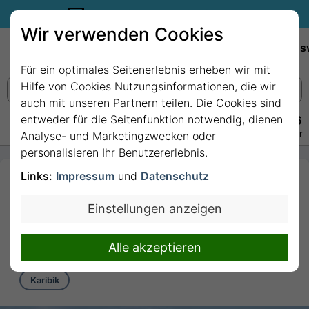
35€ Reisegutschein sichern.
Wir verwenden Cookies
Empfehlungen
Reiseziele
Reedereien
Wissens
Für ein optimales Seitenerlebnis erheben wir mit
Hilfe von Cookies Nutzungsinformationen, die wir
auch mit unseren Partnern teilen. Die Cookies sind
entweder für die Seitenfunktion notwendig, dienen
+49 228 3875 7256
Persönlich · Kostenlos · Täglich 08–22 Uhr
Analyse- und Marketingzwecken oder
personalisieren Ihr Benutzererlebnis.
Links:
Impressum
und
Datenschutz
3 Nächte Karibik
ab/bis Miami mit MSC
Einstellungen anzeigen
Seaside
3 Nächte von/bis Miami
Alle akzeptieren
Karibik