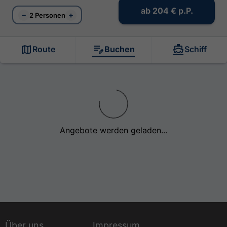
ab
204 €
p.P.
−
+
2 Personen
Route
Buchen
Schiff
Angebote werden geladen...
Über uns
Impressum