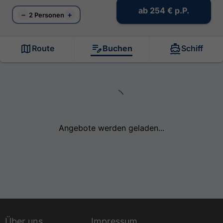
ab
254 €
p.P.
−
+
2 Personen
Route
Buchen
Schiff
Angebote werden geladen...
Über uns
Impressum