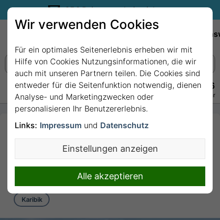
35€ Reisegutschein sichern.
Wir verwenden Cookies
Empfehlungen
Reiseziele
Reedereien
Wissens
Für ein optimales Seitenerlebnis erheben wir mit
Hilfe von Cookies Nutzungsinformationen, die wir
auch mit unseren Partnern teilen. Die Cookies sind
entweder für die Seitenfunktion notwendig, dienen
+49 228 3875 7256
Persönlich · Kostenlos · Täglich 08–22 Uhr
Analyse- und Marketingzwecken oder
personalisieren Ihr Benutzererlebnis.
Links:
Impressum
und
Datenschutz
4 Nächte Karibik
ab/bis Miami mit MSC
Einstellungen anzeigen
Seaside
4 Nächte von/bis Miami
Alle akzeptieren
Karibik