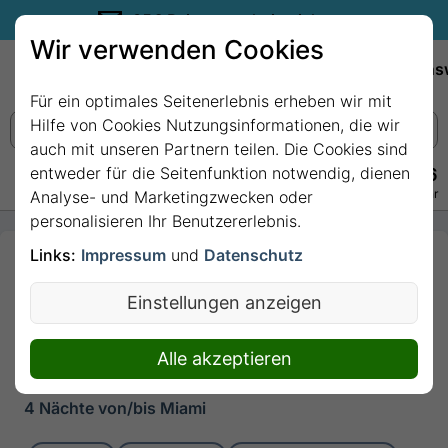
35€ Reisegutschein sichern.
Wir verwenden Cookies
Empfehlungen
Reiseziele
Reedereien
Wissens
Für ein optimales Seitenerlebnis erheben wir mit
Hilfe von Cookies Nutzungsinformationen, die wir
auch mit unseren Partnern teilen. Die Cookies sind
entweder für die Seitenfunktion notwendig, dienen
+49 228 3875 7256
Persönlich · Kostenlos · Täglich 08–22 Uhr
Analyse- und Marketingzwecken oder
personalisieren Ihr Benutzererlebnis.
Links:
Impressum
und
Datenschutz
4 Nächte -
Karibische
Einstellungen anzeigen
Entdeckungsreise ab
Miami mit Norwegian
Alle akzeptieren
Joy
4 Nächte von/bis Miami