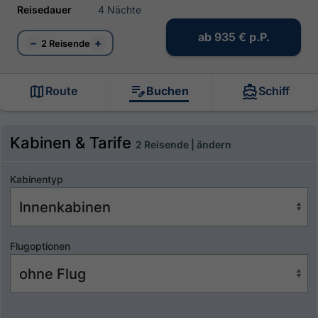
Reisedauer
4 Nächte
ab
935 €
p.P.
−
+
2 Reisende
Route
Buchen
Schiff
Kabinen & Tarife
2 Reisende | ändern
Kabinentyp
Flugoptionen