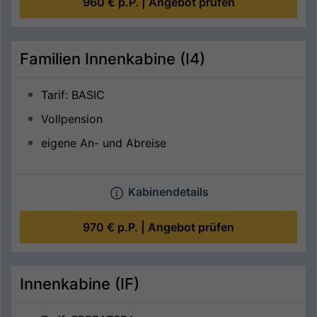
960 €
p.P. |
Angebot prüfen
Familien Innenkabine (I4)
Tarif: BASIC
Vollpension
eigene An- und Abreise
Kabinendetails
970 €
p.P. |
Angebot prüfen
Innenkabine (IF)