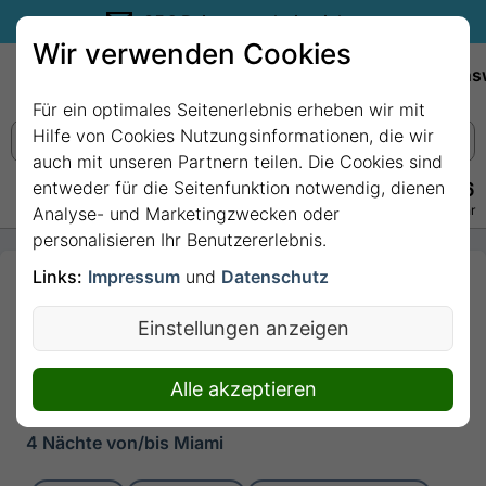
35€ Reisegutschein sichern.
Wir verwenden Cookies
Empfehlungen
Reiseziele
Reedereien
Wissens
Für ein optimales Seitenerlebnis erheben wir mit
Hilfe von Cookies Nutzungsinformationen, die wir
auch mit unseren Partnern teilen. Die Cookies sind
entweder für die Seitenfunktion notwendig, dienen
+49 228 3875 7256
Persönlich · Kostenlos · Täglich 08–22 Uhr
Analyse- und Marketingzwecken oder
personalisieren Ihr Benutzererlebnis.
Links:
Impressum
und
Datenschutz
4 Nächte -
Karibische
Einstellungen anzeigen
Inselträume ab
Miami mit Norwegian
Alle akzeptieren
Getaway
4 Nächte von/bis Miami