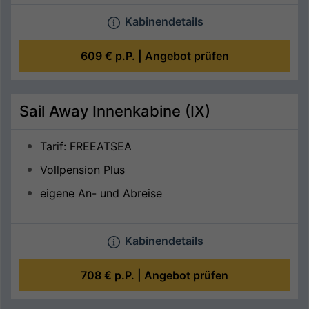
Kabinendetails
609 €
p.P. |
Angebot prüfen
Sail Away Innenkabine (IX)
Tarif: FREEATSEA
Vollpension Plus
eigene An- und Abreise
Kabinendetails
708 €
p.P. |
Angebot prüfen