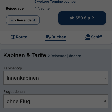
5 weitere Termine buchbar
Reisedauer
4 Nächte
ab
559 €
p.P.
−
+
2 Reisende
Route
Buchen
Schiff
Kabinen & Tarife
2 Reisende | ändern
Kabinentyp
Flugoptionen