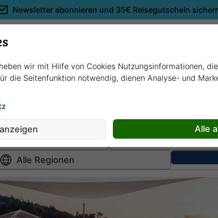
Newsletter abonnieren und
35€ Reisegutschein sicher
Empfehlungen
es
rheben wir mit Hilfe von Cookies Nutzungsinformationen, di
 für die Seitenfunktion notwendig, dienen Analyse- und Mar
tz
Hochsee
kreuzfahrten
Fluss
kreuzfahrten
Alle 
 anzeigen