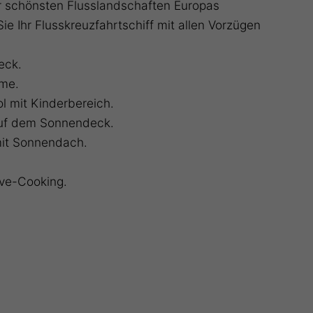
r schönsten Flusslandschaften Europas
ie Ihr Flusskreuzfahrtschiff mit allen Vorzügen
eck.
rme.
l mit Kinderbereich.
 auf dem Sonnendeck.
mit Sonnendach.
ive-Cooking.