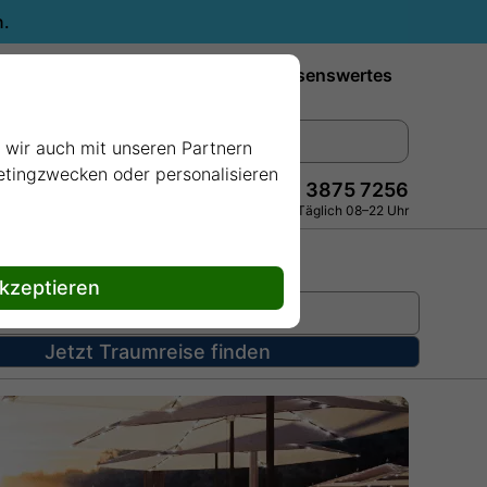
n.
Reiseziele
Reedereien
Wissenswertes
e wir auch mit unseren Partnern
ketingzwecken oder personalisieren
+49 228 3875 7256
Persönlich · Kostenlos · Täglich 08–22 Uhr
akzeptieren
Jetzt Traumreise finden