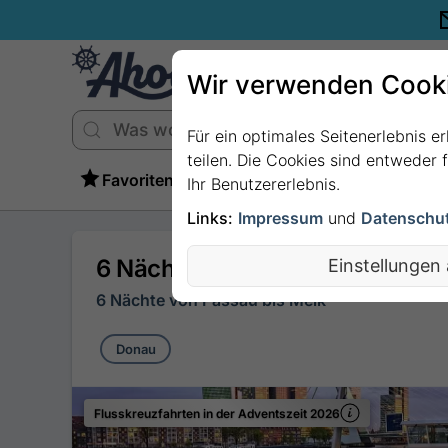
Wir verwenden Cook
Für ein optimales Seitenerlebnis e
teilen. Die Cookies sind entweder
Favoriten
Ihr Benutzererlebnis.
Links:
Impressum
und
Datenschu
6 Nächte - Weihnachten auf 
Einstellungen
6 Nächte von Passau bis Melk
Donau
Flusskreuzfahrten in der Adventszeit 2026