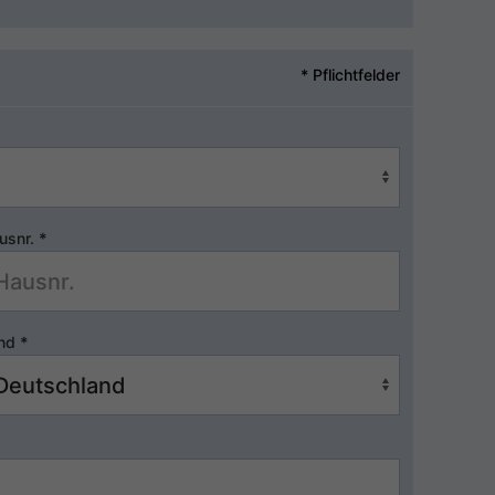
* Pflichtfelder
usnr.
*
nd
*