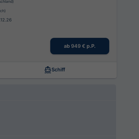
schland)
ich)
.12.26
ab
949 €
p.P.
Schiff