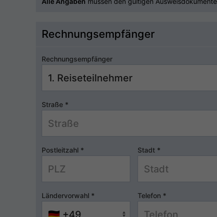
Alle Angaben
müssen den gültigen Ausweisdokumente
Rechnungsempfänger
Rechnungsempfänger
Straße
*
Postleitzahl
*
Stadt
*
Ländervorwahl
*
Telefon
*