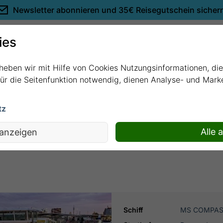
Newsletter abonnieren und
35€ Reisegutschein sicher
Empfehlungen
ies
rheben wir mit Hilfe von Cookies Nutzungsinformationen, di
 für die Seitenfunktion notwendig, dienen Analyse- und Mar
tz
der Donau erleben mit MS COMPASS EMP
Alle 
 anzeigen
Schiff
MS COMPAS