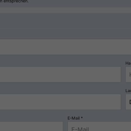
n entsprechen.
Ha
La
E-Mail
*