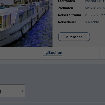
Starthafen
Passau
(Deut
Zielhafen
Melk
(Österre
Reisezeitraum
21.12.26 - 27
Reisedauer
6 Nächte
−
+
2 Reisende
Buchen