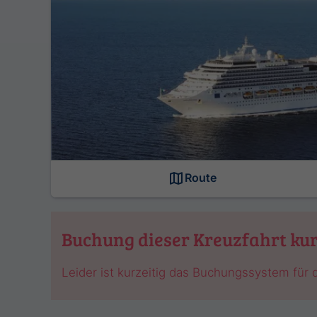
Route
Buchung dieser Kreuzfahrt kur
Leider ist kurzeitig das Buchungssystem für d