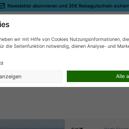
Newsletter abonnieren und
35€ Reisegutschein sicher
Empfehlungen
ies
rheben wir mit Hilfe von Cookies Nutzungsinformationen, di
 für die Seitenfunktion notwendig, dienen Analyse- und Mar
tz
Großbritannien), Portugal, Frankreich, It
Alle 
 anzeigen