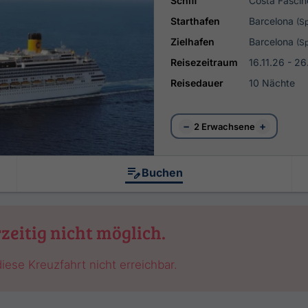
Schiff
Costa Fascin
Starthafen
Barcelona
(S
Zielhafen
Barcelona
(S
Reisezeitraum
16.11.26 - 26
Reisedauer
10 Nächte
−
+
2 Erwachsene
Buchen
zeitig nicht möglich.
iese Kreuzfahrt nicht erreichbar.