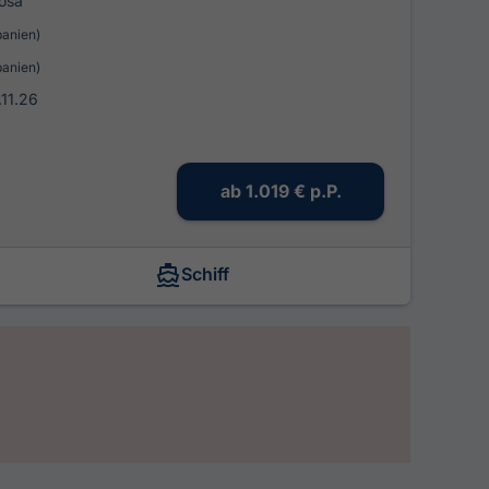
osa
panien)
panien)
.11.26
ab
1.019 €
p.P.
Schiff