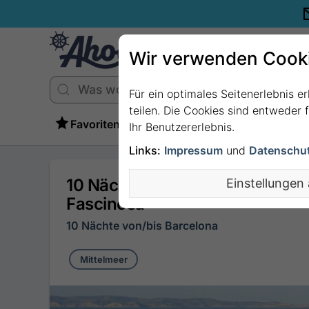
Wir verwenden Cook
Für ein optimales Seitenerlebnis e
teilen. Die Cookies sind entweder
Favoriten
Ihr Benutzererlebnis.
Links:
Impressum
und
Datenschu
10 Nächte - Spanien, Gibraltar (
Einstellungen
Fascinosa
10 Nächte von/bis Barcelona
Mittelmeer