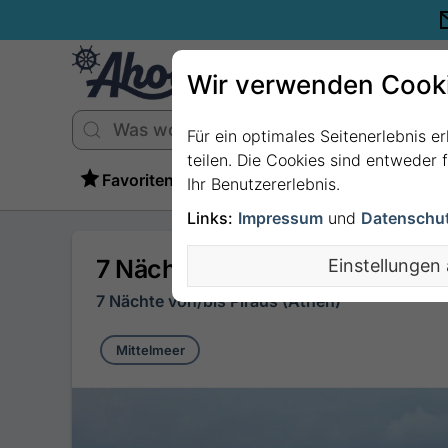
Wir verwenden Cook
Für ein optimales Seitenerlebnis e
teilen. Die Cookies sind entweder
Favoriten
Ihr Benutzererlebnis.
Links:
Impressum
und
Datenschu
7 Nächte - Griechenland, Türke
Einstellungen
7 Nächte von/bis Piräus (Athen)
Mittelmeer