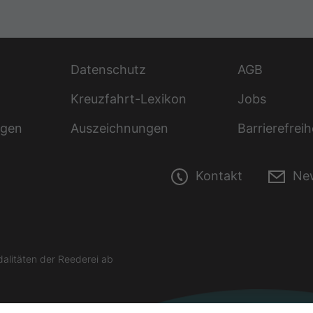
Datenschutz
AGB
Kreuzfahrt-Lexikon
Jobs
ngen
Auszeichnungen
Barrierefreih
Kontakt
New
litäten der Reederei ab