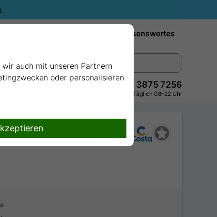
n.
Reiseziele
Reedereien
Wissenswertes
e wir auch mit unseren Partnern
ketingzwecken oder personalisieren
+49 228 3875 7256
Persönlich · Kostenlos · Täglich 08–22 Uhr
akzeptieren
ca