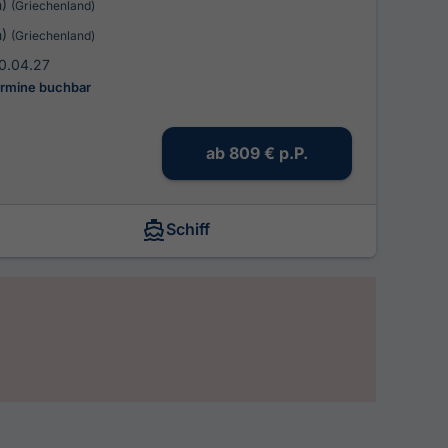
n)
(Griechenland)
n)
(Griechenland)
0.04.27
ermine buchbar
ab
809 €
p.P.
Schiff