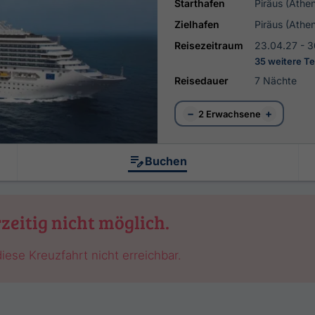
Starthafen
Piräus (Athe
Zielhafen
Piräus (Athe
Reisezeitraum
23.04.27 - 3
35 weitere T
Reisedauer
7 Nächte
−
+
2 Erwachsene
Buchen
zeitig nicht möglich.
iese Kreuzfahrt nicht erreichbar.