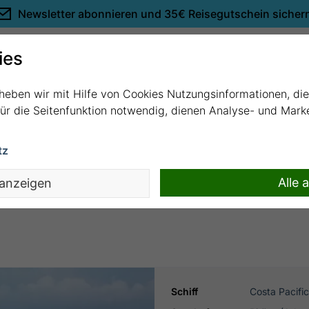
Newsletter abonnieren und
35€ Reisegutschein sicher
Empfehlungen
ies
rheben wir mit Hilfe von Cookies Nutzungsinformationen, di
 für die Seitenfunktion notwendig, dienen Analyse- und Mar
tz
i mit Costa Pacifica
Alle 
 anzeigen
Schiff
Costa Pacifi