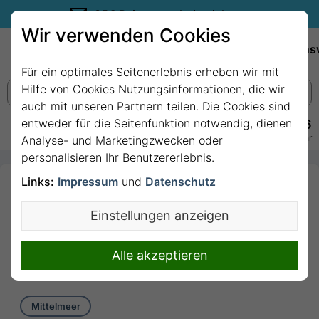
35€ Reisegutschein sichern.
Wir verwenden Cookies
Empfehlungen
Reiseziele
Reedereien
Wissens
Für ein optimales Seitenerlebnis erheben wir mit
Hilfe von Cookies Nutzungsinformationen, die wir
auch mit unseren Partnern teilen. Die Cookies sind
entweder für die Seitenfunktion notwendig, dienen
+49 228 3875 7256
Persönlich · Kostenlos · Täglich 08–22 Uhr
Analyse- und Marketingzwecken oder
personalisieren Ihr Benutzererlebnis.
Links:
Impressum
und
Datenschutz
7 Nächte - Italien,
Frankreich, Spanien,
Einstellungen anzeigen
Balearen (Spanien) mit
Costa Toscana
Alle akzeptieren
7 Nächte von/bis Civitavecchia (Rom)
Mittelmeer