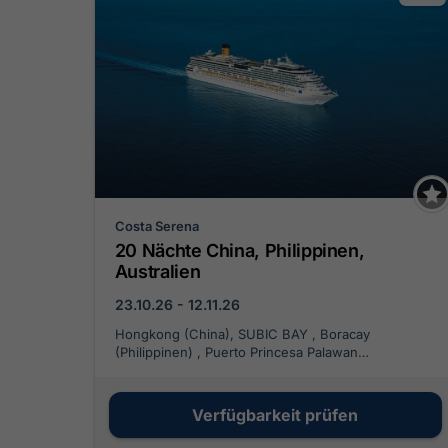
Costa Serena
20 Nächte China, Philippinen,
Australien
23.10.26 - 12.11.26
Hongkong (China), SUBIC BAY , Boracay
(Philippinen) , Puerto Princesa Palawan
(Philippinen), Bali, Bali, Darwin (Australien), Cairns
(Australien), Brisbane (Australien), Sydney
(Australien)
Verfügbarkeit prüfen