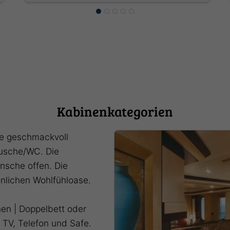
Osterinseln, San Antonio / Santiago Chile, Puerto
Montt (Chile), Puerto Chacabucco, Punta Arenas
(Chile), Ushuaia (Argentinien), Ushuaia
(Argentinien), Puerto Madryn (Argentinien),
Buenos Aires (Argentinien)
Kabinenkategorien
le geschmackvoll
Dusche/WC. Die
nsche offen. Die
önlichen Wohlfühloase.
onen | Doppelbett oder
 TV, Telefon und Safe.