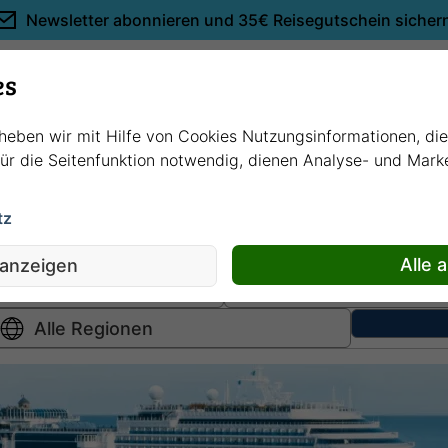
Newsletter abonnieren und
35€ Reisegutschein sicher
Empfehlungen
es
rheben wir mit Hilfe von Cookies Nutzungsinformationen, di
 für die Seitenfunktion notwendig, dienen Analyse- und Mar
tz
Hochsee
kreuzfahrten
Fluss
kreuzfahrten
Alle 
 anzeigen