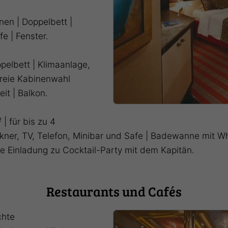
onen | Doppelbett |
e | Fenster.
ppelbett | Klimaanlage,
freie Kabinenwahl
it | Balkon.
 | für bis zu 4
kner, TV, Telefon, Minibar und Safe | Badewanne mit Wh
ive Einladung zu Cocktail-Party mit dem Kapitän.
Restaurants und Cafés
chte