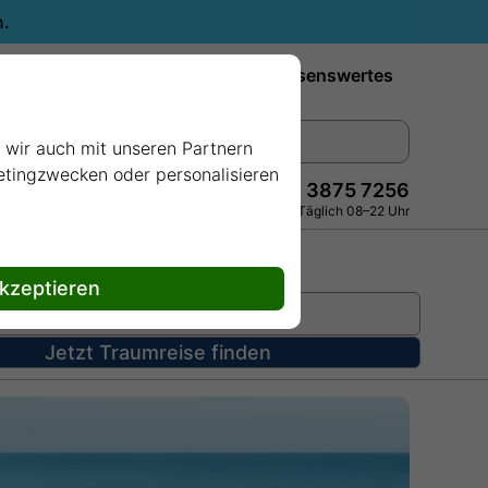
n.
Reiseziele
Reedereien
Wissenswertes
e wir auch mit unseren Partnern
ketingzwecken oder personalisieren
+49 228 3875 7256
Persönlich · Kostenlos · Täglich 08–22 Uhr
akzeptieren
Jetzt Traumreise finden