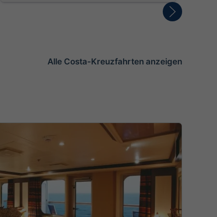
Osterinseln, San Antonio / Santiago Chile
Bue
Alle Costa-Kreuzfahrten anzeigen