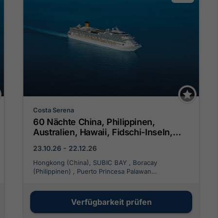
Costa Serena
60 Nächte China, Philippinen,
Australien, Hawaii, Fidschi-Inseln,
Tonga, Polynesien, Chile, Argentinien
23.10.26 - 22.12.26
Hongkong (China), SUBIC BAY , Boracay
(Philippinen) , Puerto Princesa Palawan
(Philippinen), Bali, Bali, Darwin (Australien), Cairns
(Australien), Brisbane (Australien), Sydney
(Australien), Nouméa, LIFOU , Suva (Fidschi),
Verfügbarkeit prüfen
Nuhu'Alofa, CIDL East - West (add. 24h) ,
Rarotonga, Papeete (Polynesien), Pitcairn,