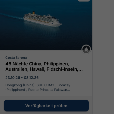
Costa Serena
Cos
46 Nächte China, Philippinen,
40
Australien, Hawaii, Fidschi-Inseln,
Fi
Tonga, Polynesien, Chile
Ch
23.10.26 - 08.12.26
12.
Hongkong (China), SUBIC BAY , Boracay
Sydn
(Philippinen) , Puerto Princesa Palawan
(Fid
(Philippinen), Bali, Bali, Darwin (Australien), Cairns
Raro
(Australien), Brisbane (Australien), Sydney
Oste
(Australien), Nouméa, LIFOU , Suva (Fidschi),
Mon
Verfügbarkeit prüfen
Nuhu'Alofa, CIDL East - West (add. 24h) ,
(Chi
Rarotonga, Papeete (Polynesien), Pitcairn,
(Ar