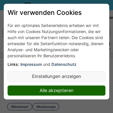
35€ Reisegutschein sichern.
Wir verwenden Cookies
Empfehlungen
Reiseziele
Reedereien
Wissens
Für ein optimales Seitenerlebnis erheben wir mit
Hilfe von Cookies Nutzungsinformationen, die wir
auch mit unseren Partnern teilen. Die Cookies sind
entweder für die Seitenfunktion notwendig, dienen
+49 228 3875 7256
Persönlich · Kostenlos · Täglich 08–22 Uhr
Analyse- und Marketingzwecken oder
personalisieren Ihr Benutzererlebnis.
Links:
Impressum
und
Datenschutz
7 Nächte - Inselträume und
Adriatisches Flair mit
Einstellungen anzeigen
EXPLORA II
7 Nächte von Piräus (Athen) bis Venice
Alle akzeptieren
(Fusina)
Mittelmeer
Westeuropa