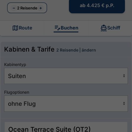
ab
4.425 €
p.P.
−
+
2 Reisende
Route
Buchen
Schiff
Kabinen & Tarife
2 Reisende | ändern
Kabinentyp
Flugoptionen
Ocean Terrace Suite (OT2)