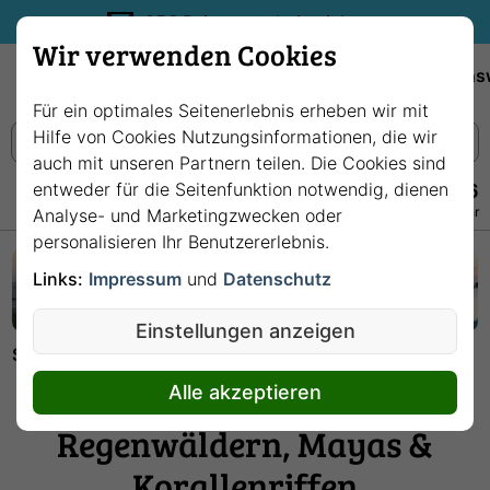
35€ Reisegutschein sichern.
Wir verwenden Cookies
Empfehlungen
Reiseziele
Reedereien
Wissens
Für ein optimales Seitenerlebnis erheben wir mit
Hilfe von Cookies Nutzungsinformationen, die wir
auch mit unseren Partnern teilen. Die Cookies sind
entweder für die Seitenfunktion notwendig, dienen
+49 228 3875 7256
Persönlich · Kostenlos · Täglich 08–22 Uhr
Analyse- und Marketingzwecken oder
personalisieren Ihr Benutzererlebnis.
Links:
Impressum
und
Datenschutz
Einstellungen anzeigen
Startseite
Hafenwelten
Belize City: Ihr Tor zu Regenwäldern, Mayas & Korallenriffen
Belize City: Ihr Tor zu
Alle akzeptieren
Regenwäldern, Mayas &
Korallenriffen