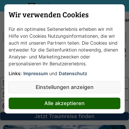
35€ Reisegutschein sichern.
Wir verwenden Cookies
Empfehlungen
Reiseziele
Reedereien
Wissens
Für ein optimales Seitenerlebnis erheben wir mit
Hilfe von Cookies Nutzungsinformationen, die wir
auch mit unseren Partnern teilen. Die Cookies sind
entweder für die Seitenfunktion notwendig, dienen
+49 228 3875 7256
Persönlich · Kostenlos · Täglich 08–22 Uhr
Analyse- und Marketingzwecken oder
personalisieren Ihr Benutzererlebnis.
Hochsee
Fluss
Links:
Impressum
und
Datenschutz
Einstellungen anzeigen
Alle akzeptieren
Jetzt Traumreise finden