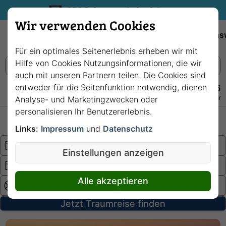
35€ Reisegutschein sichern.
Wir verwenden Cookies
Empfehlungen
Reiseziele
Reedereien
Wissens
Für ein optimales Seitenerlebnis erheben wir mit
Hilfe von Cookies Nutzungsinformationen, die wir
auch mit unseren Partnern teilen. Die Cookies sind
entweder für die Seitenfunktion notwendig, dienen
+49 228 3875 7256
Persönlich · Kostenlos · Täglich 08–22 Uhr
Analyse- und Marketingzwecken oder
personalisieren Ihr Benutzererlebnis.
Hochsee
Fluss
Links:
Impressum
und
Datenschutz
Einstellungen anzeigen
Alle akzeptieren
Jetzt Traumreise finden