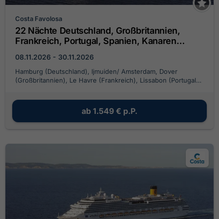
Costa Favolosa
22 Nächte Deutschland, Großbritannien,
Frankreich, Portugal, Spanien, Kanaren
(Spanien), Antillen, Jungferninseln
08.11.2026 - 30.11.2026
Hamburg (Deutschland), Ijmuiden/ Amsterdam, Dover
(Großbritannien), Le Havre (Frankreich), Lissabon (Portugal),
Cadiz (Spanien), Las Palmas/ Gran Canaria, Fort de France,
Pointe-a-Pitre, Basseterre, Meer der Antillen 'darkest spot',
Antigua, Bucht von Antigua, Roadtown (Tortola), Santo
ab
1.549 €
p.P.
Domingo (Dominikanischen Republik)