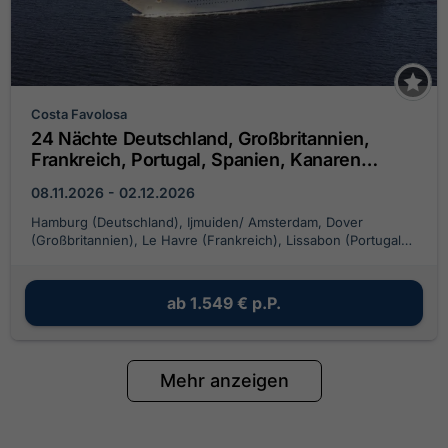
Costa Favolosa
24 Nächte Deutschland, Großbritannien,
Frankreich, Portugal, Spanien, Kanaren
(Spanien), Antillen, Jungferninseln
08.11.2026 - 02.12.2026
Hamburg (Deutschland), Ijmuiden/ Amsterdam, Dover
(Großbritannien), Le Havre (Frankreich), Lissabon (Portugal),
Cadiz (Spanien), Las Palmas/ Gran Canaria, Fort de France,
Pointe-a-Pitre, Basseterre, Meer der Antillen 'darkest spot',
Antigua, Bucht von Antigua, Roadtown (Tortola), Santo
ab
1.549 €
p.P.
Domingo (Dominikanischen Republik), Pointe-a-Pitre
Mehr anzeigen