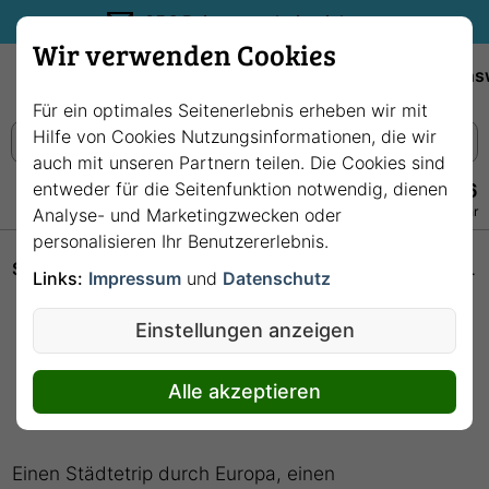
35€ Reisegutschein sichern.
Wir verwenden Cookies
Empfehlungen
Reiseziele
Reedereien
Wissens
Für ein optimales Seitenerlebnis erheben wir mit
Hilfe von Cookies Nutzungsinformationen, die wir
auch mit unseren Partnern teilen. Die Cookies sind
entweder für die Seitenfunktion notwendig, dienen
+49 228 3875 7256
Persönlich · Kostenlos · Täglich 08–22 Uhr
Analyse- und Marketingzwecken oder
personalisieren Ihr Benutzererlebnis.
Startseite
Hochseekreuzfahrten: Unterwegs auf den Weltmeeren
Links:
Impressum
und
Datenschutz
Hochseekreuzfahrten:
Einstellungen anzeigen
Unterwegs auf den
Weltmeeren
Alle akzeptieren
Einen Städtetrip durch Europa, einen