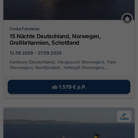
Costa Favolosa
15 Nächte Deutschland, Norwegen,
Großbritannien, Schottland
12.09.2026 - 27.09.2026
Hamburg (Deutschland), Haugesund (Norwegen), Flam
(Norwegen), Nordfjordeid , Hellesylt (Norwegen),
Geirangerfjord, Geiranger (Norwegen), Stavanger
(Norwegen), Hamburg (Deutschland), South Queensferry, UK
, South Queensferry, UK , Invergordon (Schottland),
ab
1.579 €
p.P.
KIRKWALL , Hamburg (Deutschland)