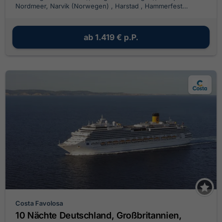
Nordmeer, Narvik (Norwegen) , Harstad , Hammerfest
(Norwegen), Hammerfest (Norwegen), Leknes/ Lofoten,
Bodø (Norwegen), Trondheim (Norwegen), Haugesund
(Norwegen), Hamburg (Deutschland)
ab
1.419 €
p.P.
Costa Favolosa
10 Nächte Deutschland, Großbritannien,