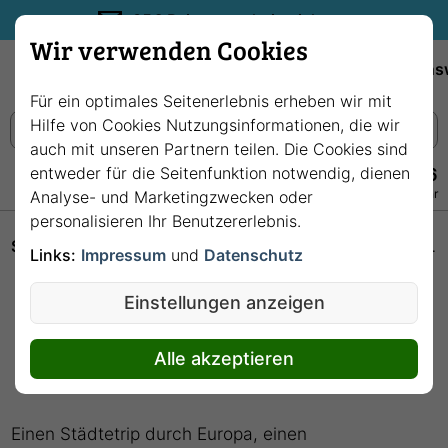
35€ Reisegutschein sichern.
Wir verwenden Cookies
Empfehlungen
Reiseziele
Reedereien
Wissens
Für ein optimales Seitenerlebnis erheben wir mit
Hilfe von Cookies Nutzungsinformationen, die wir
auch mit unseren Partnern teilen. Die Cookies sind
entweder für die Seitenfunktion notwendig, dienen
+49 228 3875 7256
Persönlich · Kostenlos · Täglich 08–22 Uhr
Analyse- und Marketingzwecken oder
personalisieren Ihr Benutzererlebnis.
Startseite
Hochseekreuzfahrten: Unterwegs auf den Weltmeeren
Links:
Impressum
und
Datenschutz
Hochseekreuzfahrten:
Einstellungen anzeigen
Unterwegs auf den
Weltmeeren
Alle akzeptieren
Einen Städtetrip durch Europa, einen