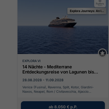
Explora Journeys: An Invitation to Celebrate
EXPLORA VI
14 Nächte - Mediterrane
Entdeckungsreise von Lagunen bis
Küstenjuwelen
28.08.2028 - 11.09.2028
Venice (Fusina), Ravenna, Split, Kotor, Giardini-
Naxos, Neapel, Rom / Civitavecchia, Ajaccio
(Korsika), Livorno, Nizza (Villefranche), Saint-Tropez,
Maó, Barcelona
ab
8.050 €
p.P.