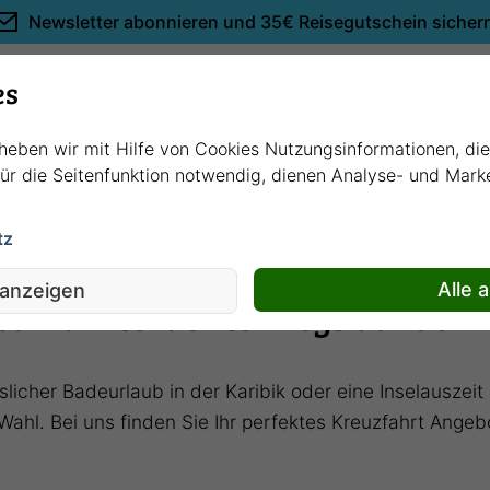
Newsletter abonnieren und
35€ Reisegutschein sicher
Empfehlungen
es
rheben wir mit Hilfe von Cookies Nutzungsinformationen, di
 für die Seitenfunktion notwendig, dienen Analyse- und Mar
tz
uf den Weltmeeren
Alle 
 anzeigen
uzfahrten: Unterwegs auf den
licher Badeurlaub in der Karibik oder eine Inselauszei
Wahl. Bei uns finden Sie Ihr perfektes Kreuzfahrt Angeb