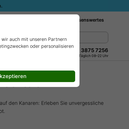
n.
Reiseziele
Reedereien
Wissenswertes
e wir auch mit unseren Partnern
ketingzwecken oder personalisieren
+49 228 3875 7256
Persönlich · Kostenlos · Täglich 08–22 Uhr
akzeptieren
 Weltmeeren
t auf den Kanaren: Erleben Sie unvergessliche
ot.