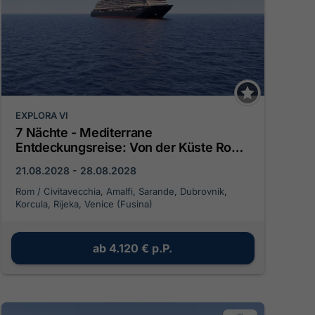
EXPLORA VI
7 Nächte - Mediterrane
Entdeckungsreise: Von der Küste Roms
bis zur Lagunenstadt Venedig
21.08.2028 - 28.08.2028
Rom / Civitavecchia, Amalfi, Sarande, Dubrovnik,
Korcula, Rijeka, Venice (Fusina)
ab
4.120 €
p.P.