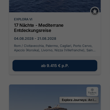
EXPLORA VI
17 Nächte - Mediterrane
Entdeckungsreise
04.08.2028 - 21.08.2028
Rom / Civitavecchia, Palermo, Cagliari, Porto Cervo,
Ajaccio (Korsika), Livorno, Nizza (Villefranche), Saint-
Tropez, Barcelona, Maó, Ibiza, La Goulette, Trapani,
Neapel
ab
9.415 €
p.P.
Explora Journeys: An Invitation to Celebrate