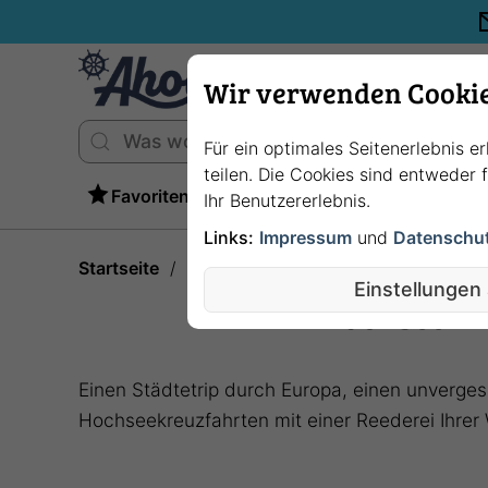
Wir verwenden Cooki
Für ein optimales Seitenerlebnis e
teilen. Die Cookies sind entweder
Favoriten
Ihr Benutzererlebnis.
Links:
Impressum
und
Datenschu
Startseite
Hochseekreuzfahrten: Unterwegs a
Einstellungen
Hochseekre
Einen Städtetrip durch Europa, einen unvergess
Hochseekreuzfahrten mit einer Reederei Ihrer 