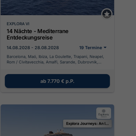
EXPLORA VI
14 Nächte - Mediterrane
Entdeckungsreise
14.08.2028 - 28.08.2028
19 Termine
Barcelona, Maó, Ibiza, La Goulette, Trapani, Neapel,
Rom / Civitavecchia, Amalfi, Sarande, Dubrovnik,
Korcula, Rijeka, Venice (Fusina)
ab
7.770 €
p.P.
Explora Journeys: An Invitation to Celebrate