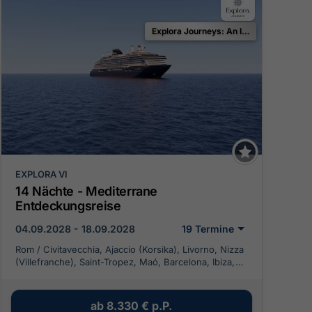
Explora Journeys: An Invitation to Celebrate
EXPLORA VI
14 Nächte - Mediterrane
Entdeckungsreise
04.09.2028 - 18.09.2028
19 Termine
Rom / Civitavecchia, Ajaccio (Korsika), Livorno, Nizza
(Villefranche), Saint-Tropez, Maó, Barcelona, Ibiza,
Palma de Mallorca, La Goulette, Trapani, Neapel
ab
8.330 €
p.P.