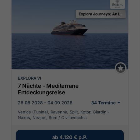
Explora Journeys: An Invitation to Celebrate
EXPLORA VI
7 Nächte - Mediterrane
Entdeckungsreise
28.08.2028 - 04.09.2028
34 Termine
Venice (Fusina), Ravenna, Split, Kotor, Giardini-
Naxos, Neapel, Rom / Civitavecchia
ab
4.120 €
p.P.